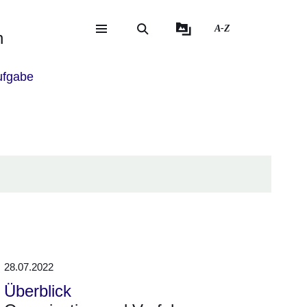
A-Z
eite
ite
n
fgabe
28.07.2022
Überblick