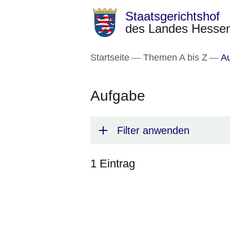
Staatsgerichtshof
Direkt zum Kopf der S
Direkt zum Inhalt
Direkt zum Fuß der Se
des Landes Hesse
Startseite
Themen A bis Z
Au
Aufgabe
Filter anwenden
1 Eintrag
:1
Ergebnis