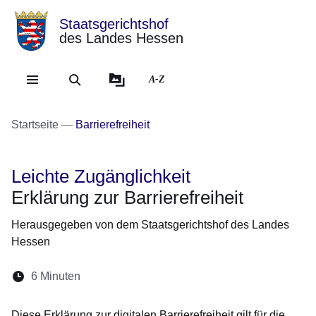
Staatsgerichtshof
des Landes Hessen
Direkt zum Kopf der Se
Direkt zum Inhalt
Direkt zum Fuß der Sei
A-Z
Startseite
Barrierefreiheit
Leichte Zugänglichkeit
Erklärung zur Barrierefreiheit
Herausgegeben von dem Staatsgerichtshof des Landes
Hessen
Lesedauer:
6 Minuten
Diese Erklärung zur digitalen Barrierefreiheit gilt für die