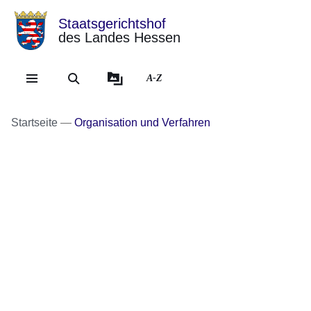
Staatsgerichtshof
des Landes Hessen
Direkt zum Kopf der Se
Direkt zum Inhalt
Direkt zum Fuß der Sei
A-Z
Startseite
Organisation und Verfahren