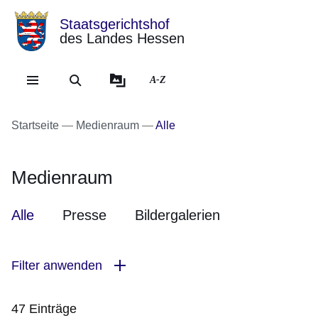
Staatsgerichtshof
des Landes Hessen
Direkt zum Kopf der Se
Direkt zum Inhalt
Direkt zum Fuß der Sei
A-Z
Startseite
Medienraum
Alle
Medienraum
Alle
Presse
Bildergalerien
Filter anwenden
47 Einträge