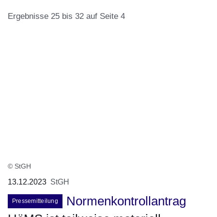
Ergebnisse 25 bis 32 auf Seite 4
:47
Ergebnisse:Ergebnisse
25
bis
32
auf
Seite
4
© StGH
13.12.2023
StGH
Normenkontrollantrag
Pressemitteilung