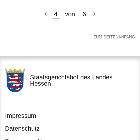
Vorherige
Nächste
Aktuelle
4
von
6
Seite
Seite
Seite
ZUM SEITENANFANG
Staatsgerichtshof des Landes
Hessen
Impressum
Datenschutz